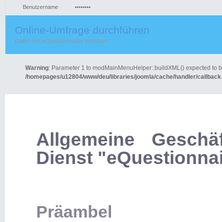
Online-Umfrage durchführen
E
Daten mit eQuestionnaire erheben
Dat
Warning
: Parameter 1 to modMainMenuHelper::buildXML() expected to be
/homepages/u12804/www/deu/libraries/joomla/cache/handler/callback
Allgemeine Geschä
Dienst "eQuestionna
Präambel