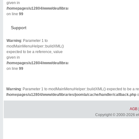
given in
/homepages/u12804/www/deu/libraries/joomla/cache/handler/callback.php
on line
99
Support
Warning
: Parameter 1 to
modMainMenuHelper::buildXML()
expected to be a reference, value
given in
/homepages/u12804/www/deu/libraries/joomla/cache/handler/callback.php
on line
99
Warning
: Parameter 1 to modMainMenuHelper::buildXML() expected to be a ref
/homepages/u12804/www/deu/libraries/joomla/cache/handler/callback.php
o
AGB
Copyright © 2000-2026 eQ