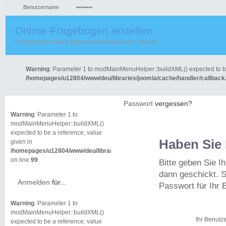
Online-Fragebogen erstellen
O
Fragebogen ohne Progremmierkenntnisse erstellen
Dat
Warning
: Parameter 1 to modMainMenuHelper::buildXML() expected to be
/homepages/u12804/www/deu/libraries/joomla/cache/handler/callback
Passwort
vergessen?
Warning
: Parameter 1 to
modMainMenuHelper::buildXML()
expected to be a reference, value
Haben Sie 
given in
/homepages/u12804/www/deu/libraries/joomla/cache/handler/callback.php
on line
99
Bitte geben Sie I
dann geschickt. S
Anmelden
für...
Passwort für Ihr 
Warning
: Parameter 1 to
modMainMenuHelper::buildXML()
Ihr Benutz
expected to be a reference, value