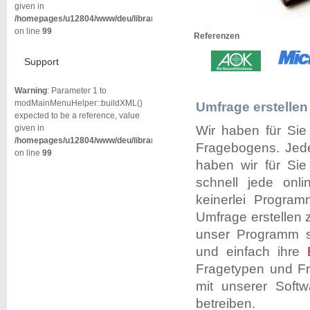
given in
/homepages/u12804/www/deu/libraries/joomla/cache/handler/callback.php
on line
99
Referenzen
Support
Warning
: Parameter 1 to
modMainMenuHelper::buildXML()
Umfrage erstellen
expected to be a reference, value
given in
Wir haben für Sie
/homepages/u12804/www/deu/libraries/joomla/cache/handler/callback.php
Fragebogens. Je
on line
99
haben wir für Sie
schnell jede onl
keinerlei Program
Umfrage erstellen 
unser Programm se
und einfach ihre
Fragetypen und Fra
mit unserer Soft
betreiben.