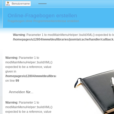
Online-Fragebogen erstellen
O
Fragebogen ohne Progremmierkenntnisse erstellen
Dat
Warning
: Parameter 1 to modMainMenuHelper::buildXML() expected to be
/homepages/u12804/www/deu/libraries/joomla/cache/handler/callback
Warning
: Parameter 1 to
modMainMenuHelper::buildXML()
expected to be a reference, value
given in
/homepages/u12804/www/deu/libraries/joomla/cache/handler/callback.php
on line
99
Anmelden
für...
Warning
: Parameter 1 to
modMainMenuHelper::buildXML()
expected to be a reference, value