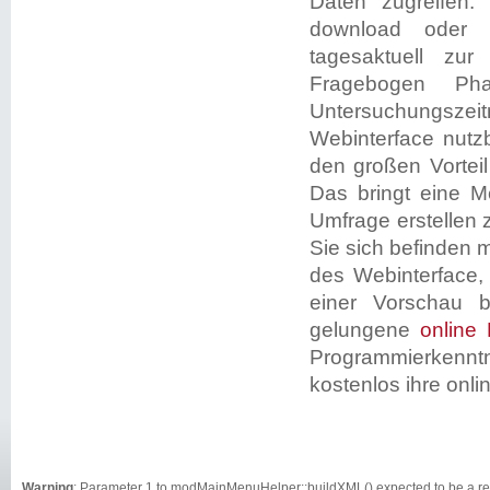
Daten zugreifen
download oder a
tagesaktuell zu
Fragebogen Ph
Untersuchungszei
Webinterface nutz
den großen Vortei
Das bringt eine M
Umfrage erstellen
Sie sich befinden 
des Webinterface,
einer Vorschau b
gelungene
online
Programmierkenntn
kostenlos ihre onl
Warning
: Parameter 1 to modMainMenuHelper::buildXML() expected to be a ref