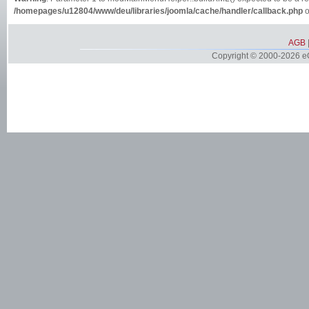
/homepages/u12804/www/deu/libraries/joomla/cache/handler/callback.php
o
AGB
Copyright © 2000-2026 eQ